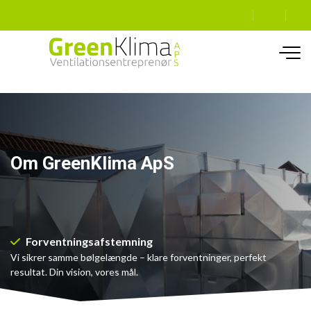
Gå
til
hovedindhold
Om GreenKlima ApS
Forventnings
afstemning
Vi sikrer samme bølgelængde – klare forventninger, perfekt
resultat. Din vision, vores mål.