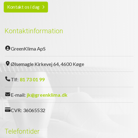
Kontakt os i dag
Kontaktinformation
GreenKlima ApS
Ølsemagle Kirkevej 64, 4600 Køge
Tlf:
81 73 01 99
E-mail:
jk@greenklima.dk
CVR:
36065532
Telefontider